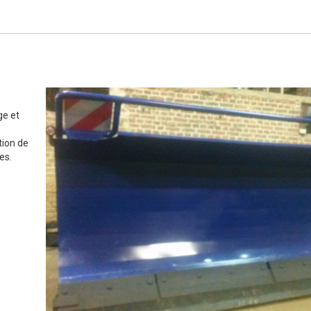
ge et
tion de
es.