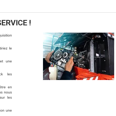
SERVICE !
isition
riez le
 et une
ck les
être en
us nous
sur les
tion une